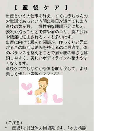
【 産 後 ケ ア 】
出産という大仕事を終え、すぐに赤ちゃんの
お世話であっという間に毎日が過ぎてしまう
産後の数ヶ月。 慢性的な睡眠不足に加え、
授乳や抱っこなどで首や肩のコリ、腕の疲れ
や腰痛に悩まされるママも多いはず。
出産に向けて緩んだ関節が、ゆっくりと元に
戻るこの時期は歪みを整えるのに最適で、体
のバランスを整えることで肩や腰の辛さも解
消しやすく、美しいボディラインへ整えやす
くなります。
産後ケアでしなやかな体を取り戻して、より
美しく優しい素敵なママへ♡
（ご注意）
​＊ 産後1ヶ月は体力回復期です。1ヶ月検診