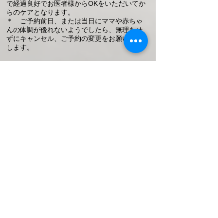
で経過良好でお医者様からOKをいただいてか
らのケアとなります。
＊ ご予約前日、または当日にママや赤ちゃ
んの体調が優れないようでしたら、無理をせ
ずにキャンセル、
ご予約の変更を​お願いいた
します。
【 産後 ストレッチ骨盤ケア 】
110分 \12,000
開いてしまった骨盤とその周りのケアを中心
に、こわばった筋肉をストレッチマッサージ
しながら全身の歪みを
整えます。
コリやだるさから体を解放し、体力の回復、
子育ての重労働に耐えられる体にサポートし
ていきます。
いちばん整えたいところ中心に全身のバ
ランスを調整する60分のコースもござい
ます。